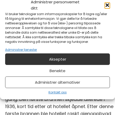
Administrer personvernet
ditt
Vi bruker teknologier som informasjonskapsler for å lagre og/eller
få tilgang til enhetsinformasjon. Vi gjør dette for å forbedre
nettleseropplevelsen og for å vise (ikke-) personlig tilpassede
annonser. Å samtykke til disse teknologiene vil tillate oss å
behandle data som nettleseratferd eller unike ID-er på dette
nettstedet. Å ikke samtykke eller trekke tilbake samtykke kan ha
negativ innvirkning på visse funksjoner og funksjoner.
Administrer tjenester
Aksepter
Benekte
Hummeren hotell i august 1979
Administrer alternativer
12. februar 1982, brant hotellet ned for andre
Kontakt oss
gang. Den første brannen skjedde allerede i
1936, kort tid etter at hotellet åpnet. Etter denne
første brannen ble hotellet raskt gjenoppbygd