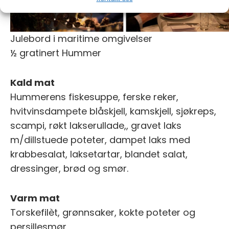
Julebord i maritime omgivelser
½ gratinert Hummer
Kald mat
Hummerens fiskesuppe, ferske reker,
hvitvinsdampete blåskjell, kamskjell, sjøkreps,
scampi, røkt lakserullade,, gravet laks
m/dillstuede poteter, dampet laks med
krabbesalat, laksetartar, blandet salat,
dressinger, brød og smør.
Varm mat
Torskefilèt, grønnsaker, kokte poteter og
persillesmør