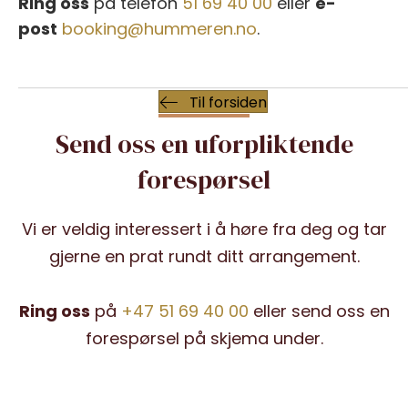
Ring oss
på telefon
51 69 40 00
eller
e-
post
booking@hummeren.no
.
Til forsiden
Send oss en uforpliktende
forespørsel
Vi er veldig interessert i å høre fra deg og tar
gjerne en prat rundt ditt arrangement.
Ring oss
på
+47 51 69 40 00
eller send oss en
forespørsel på skjema under.