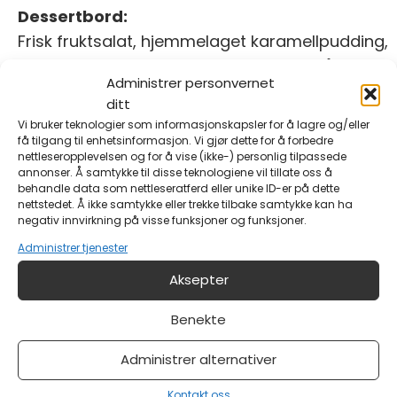
Dessertbord:
Frisk fruktsalat, hjemmelaget karamellpudding,
multekrem, riskrem med rød saus og vår egen
Administrer personvernet
Dronning Maud pudding
ditt
Vi bruker teknologier som informasjonskapsler for å lagre og/eller
få tilgang til enhetsinformasjon. Vi gjør dette for å forbedre
nettleseropplevelsen og for å vise (ikke-) personlig tilpassede
3. Hummerens eksklusive maritime
annonser. Å samtykke til disse teknologiene vil tillate oss å
behandle data som nettleseratferd eller unike ID-er på dette
julebord inkluderer:
nettstedet. Å ikke samtykke eller trekke tilbake samtykke kan ha
negativ innvirkning på visse funksjoner og funksjoner.
Pris: 1695,- per person
Administrer tjenester
Aksepter
Benekte
Administrer alternativer
Kontakt oss