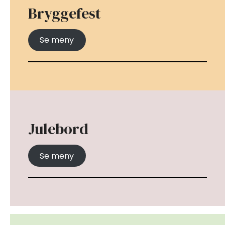
Bryggefest
Se meny
Julebord
Se meny