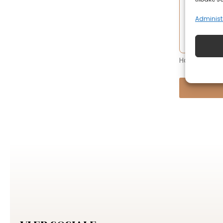
Administr
Har du noe p