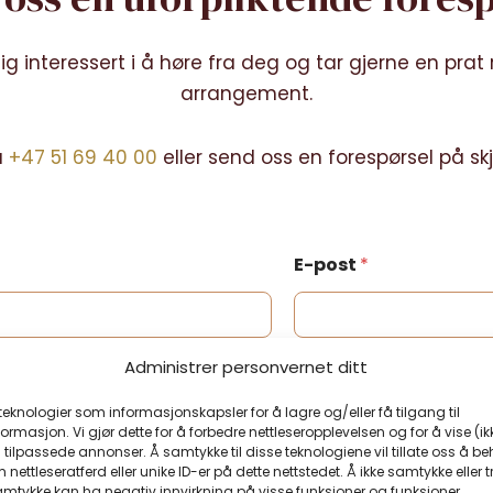
dig interessert i å høre fra deg og tar gjerne en prat 
arrangement.
å
+47 51 69 40 00
eller send oss en forespørsel på s
E-post
*
nnummer?
Din e-postadresse?
Administrer personvernet ditt
 teknologier som informasjonskapsler for å lagre og/eller få tilgang til
ormasjon. Vi gjør dette for å forbedre nettleseropplevelsen og for å vise (ik
 tilpassede annonser. Å samtykke til disse teknologiene vil tillate oss å b
nettleseratferd eller unike ID-er på dette nettstedet. Å ikke samtykke eller t
amtykke kan ha negativ innvirkning på visse funksjoner og funksjoner.