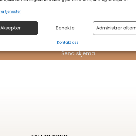
er tjenester
Aksepter
Benekte
Administrer alter
å hjertet?
Kontakt oss
Send skjema