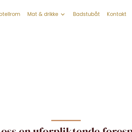
otellrom
Mat & drikke
Badstubåt
Kontakt
oss en uforpliktende fores