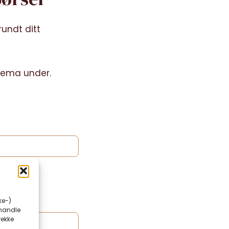
rundt ditt
kjema under.
ke-)
ehandle
rekke