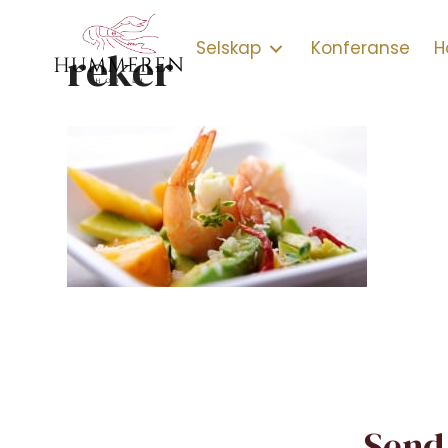
Selskap
Konferanse
H
reker
Send 