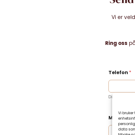
Vi er vel
Ring oss
p
Telefon
*
Ditt telefo
Vi bruker
Melding
enhetsinf
personlig
data som 
tilbake s