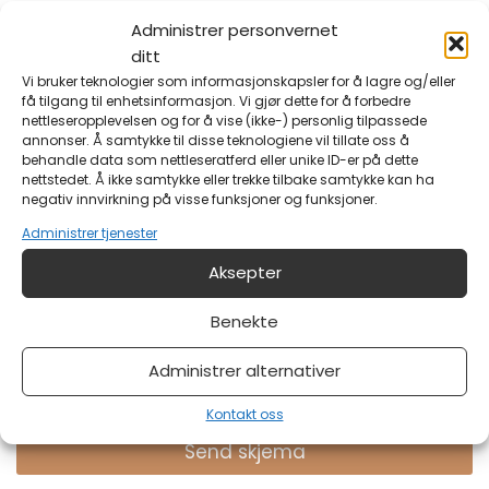
Administrer personvernet
E-post
*
ditt
Vi bruker teknologier som informasjonskapsler for å lagre og/eller
få tilgang til enhetsinformasjon. Vi gjør dette for å forbedre
Din e-postadresse?
nettleseropplevelsen og for å vise (ikke-) personlig tilpassede
annonser. Å samtykke til disse teknologiene vil tillate oss å
behandle data som nettleseratferd eller unike ID-er på dette
nettstedet. Å ikke samtykke eller trekke tilbake samtykke kan ha
Melding
negativ innvirkning på visse funksjoner og funksjoner.
Administrer tjenester
Aksepter
Benekte
Administrer alternativer
Har du noe på hjertet?
Kontakt oss
Send skjema