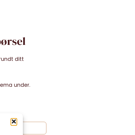
pørsel
rundt ditt
kjema under.