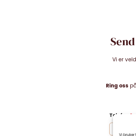
Send 
Vi er vel
Ring oss
p
Telefon
*
Vi bruker