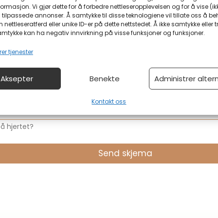
nnummer?
Din e-postadresse?
ormasjon. Vi gjør dette for å forbedre nettleseropplevelsen og for å vise (ik
 tilpassede annonser. Å samtykke til disse teknologiene vil tillate oss å b
nettleseratferd eller unike ID-er på dette nettstedet. Å ikke samtykke eller t
amtykke kan ha negativ innvirkning på visse funksjoner og funksjoner.
er tjenester
Aksepter
Benekte
Administrer alter
Kontakt oss
å hjertet?
Send skjema