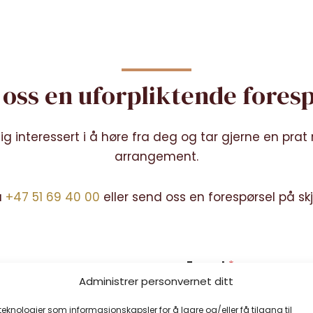
oss en uforpliktende fores
dig interessert i å høre fra deg og tar gjerne en prat 
arrangement.
å
+47 51 69 40 00
eller send oss en forespørsel på s
E-post
*
Administrer personvernet ditt
 teknologier som informasjonskapsler for å lagre og/eller få tilgang til