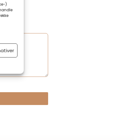
ke-)
ehandle
rekke
nativer