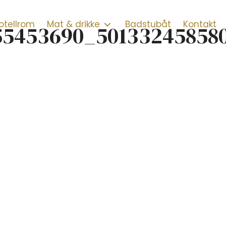
otellrom
Mat & drikke
Badstubåt
Kontakt
55453690_50133245858