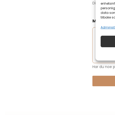
Ditt telefo
enhetsinf
personlig
data som 
tilbake s
Melding
Administr
Har du noe p