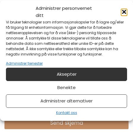
Administrer personvernet
E-post
*
ditt
Vi bruker teknologier som informasjonskapsler for å lagre og/eller
få tilgang til enhetsinformasjon. Vi gjør dette for å forbedre
Din e-postadresse?
nettleseropplevelsen og for å vise (ikke-) personlig tilpassede
annonser. Å samtykke til disse teknologiene vil tillate oss å
behandle data som nettleseratferd eller unike ID-er på dette
nettstedet. Å ikke samtykke eller trekke tilbake samtykke kan ha
Melding
negativ innvirkning på visse funksjoner og funksjoner.
Administrer tjenester
Aksepter
Benekte
Administrer alternativer
Har du noe på hjertet?
Kontakt oss
Send skjema