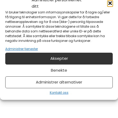
ditt
Vi bruker teknologier som informasjonskapsler for å lagre og/eller
Din e-postadresse?
få tilgang til enhetsinformasjon. Vi gjør dette for å forbedre
nettleseropplevelsen og for å vise (ikke-) personlig tilpassede
annonser. Å samtykke til disse teknologiene vil tillate oss å
behandle data som nettleseratferd eller unike ID-er på dette
Melding
nettstedet. Å ikke samtykke eller trekke tilbake samtykke kan ha
negativ innvirkning på visse funksjoner og funksjoner.
Administrer tjenester
Aksepter
Benekte
Har du noe på hjertet?
Administrer alternativer
Kontakt oss
Send skjema