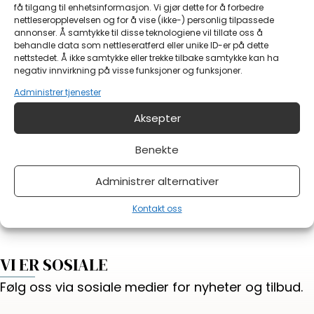
få tilgang til enhetsinformasjon. Vi gjør dette for å forbedre
Melding
nettleseropplevelsen og for å vise (ikke-) personlig tilpassede
annonser. Å samtykke til disse teknologiene vil tillate oss å
behandle data som nettleseratferd eller unike ID-er på dette
nettstedet. Å ikke samtykke eller trekke tilbake samtykke kan ha
negativ innvirkning på visse funksjoner og funksjoner.
Administrer tjenester
Aksepter
Har du noe på hjertet?
Benekte
Send skjema
Administrer alternativer
Kontakt oss
VI ER SOSIALE
Følg oss via sosiale medier for nyheter og tilbud.