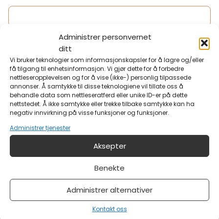
Ditt telefonnummer?
Administrer personvernet
ditt
Vi bruker teknologier som informasjonskapsler for å lagre og/eller
E-post
*
få tilgang til enhetsinformasjon. Vi gjør dette for å forbedre
nettleseropplevelsen og for å vise (ikke-) personlig tilpassede
annonser. Å samtykke til disse teknologiene vil tillate oss å
behandle data som nettleseratferd eller unike ID-er på dette
Din e-postadresse?
nettstedet. Å ikke samtykke eller trekke tilbake samtykke kan ha
negativ innvirkning på visse funksjoner og funksjoner.
Administrer tjenester
Melding
Aksepter
Benekte
Administrer alternativer
Kontakt oss