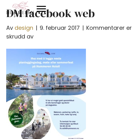
DM facebook web
Av
design
|
9. februar 2017
|
Kommentarer er
for
skrudd av
DM
facebook
web