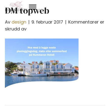
DM topweb
Av
design
|
9. februar 2017
|
Kommentarer er
for
skrudd av
DM
topweb