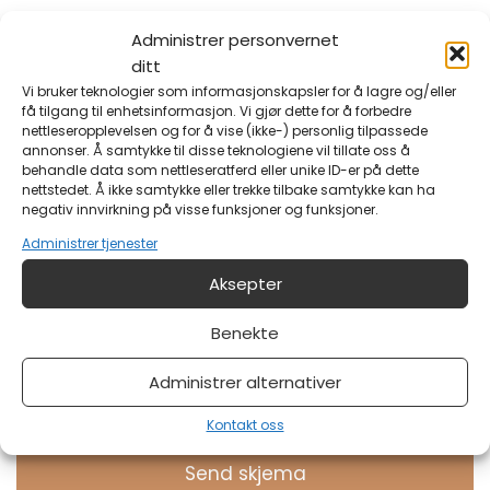
Administrer personvernet
E-post
*
ditt
Vi bruker teknologier som informasjonskapsler for å lagre og/eller
få tilgang til enhetsinformasjon. Vi gjør dette for å forbedre
nettleseropplevelsen og for å vise (ikke-) personlig tilpassede
Din e-postadresse?
annonser. Å samtykke til disse teknologiene vil tillate oss å
behandle data som nettleseratferd eller unike ID-er på dette
nettstedet. Å ikke samtykke eller trekke tilbake samtykke kan ha
negativ innvirkning på visse funksjoner og funksjoner.
Melding
Administrer tjenester
Aksepter
Benekte
Administrer alternativer
Har du noe på hjertet?
Kontakt oss
Send skjema