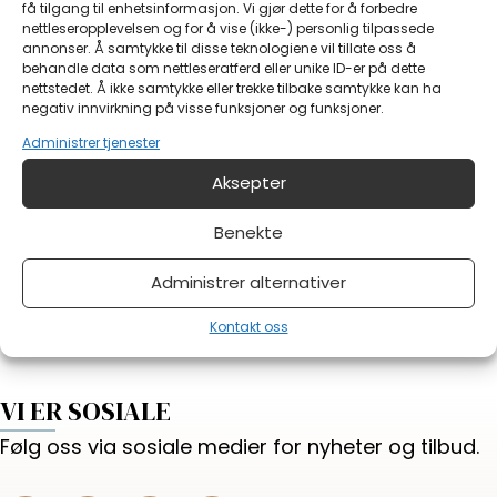
få tilgang til enhetsinformasjon. Vi gjør dette for å forbedre
Melding
nettleseropplevelsen og for å vise (ikke-) personlig tilpassede
annonser. Å samtykke til disse teknologiene vil tillate oss å
behandle data som nettleseratferd eller unike ID-er på dette
nettstedet. Å ikke samtykke eller trekke tilbake samtykke kan ha
negativ innvirkning på visse funksjoner og funksjoner.
Administrer tjenester
Aksepter
Har du noe på hjertet?
Benekte
Send skjema
Administrer alternativer
Kontakt oss
VI ER SOSIALE
Følg oss via sosiale medier for nyheter og tilbud.