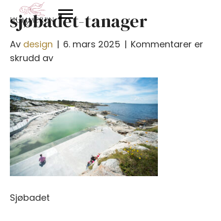
sjøbadet-tanager
Av
design
|
6. mars 2025
|
Kommentarer er
for
skrudd av
sjøbadet-
tanager
Sjøbadet