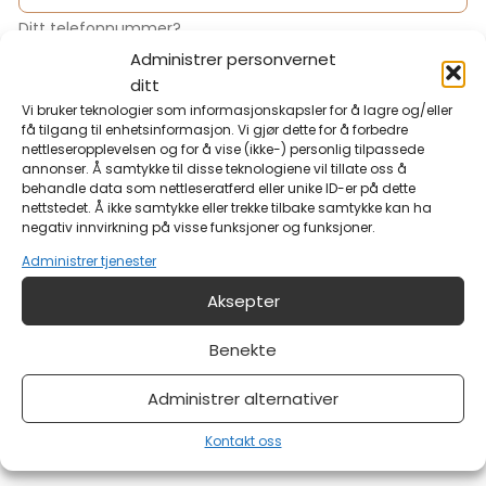
Ditt telefonnummer?
Administrer personvernet
ditt
E-post
*
Vi bruker teknologier som informasjonskapsler for å lagre og/eller
få tilgang til enhetsinformasjon. Vi gjør dette for å forbedre
nettleseropplevelsen og for å vise (ikke-) personlig tilpassede
annonser. Å samtykke til disse teknologiene vil tillate oss å
Din e-postadresse?
behandle data som nettleseratferd eller unike ID-er på dette
nettstedet. Å ikke samtykke eller trekke tilbake samtykke kan ha
negativ innvirkning på visse funksjoner og funksjoner.
Melding
Administrer tjenester
Aksepter
Benekte
Administrer alternativer
Kontakt oss
Har du noe på hjertet?